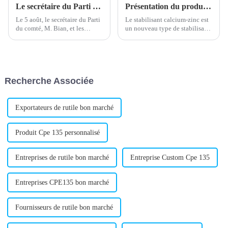
Le secrétaire du Parti du comté Bian et les dirigeants de la zone de développement inspectent notre entreprise le 5 août.
Présentation du produit : Stabilisateur calcium-zinc
Le 5 août, le secrétaire du Parti
Le stabilisant calcium-zinc est
du comté, M. Bian, et les
un nouveau type de stabilisant
responsables de la zone de
sans plomb, largement utilisé
développement sont venus
dans la production de produits
inspecter notre entreprise. Le
en PVC. Composé de calcium
président Wang les a
et de zinc de haute pureté, il ne
accompagnés pour l'inspection.
contient pas de métaux lourds
Recherche Associée
nocifs.
Exportateurs de rutile bon marché
Produit Cpe 135 personnalisé
Entreprises de rutile bon marché
Entreprise Custom Cpe 135
Entreprises CPE135 bon marché
Fournisseurs de rutile bon marché