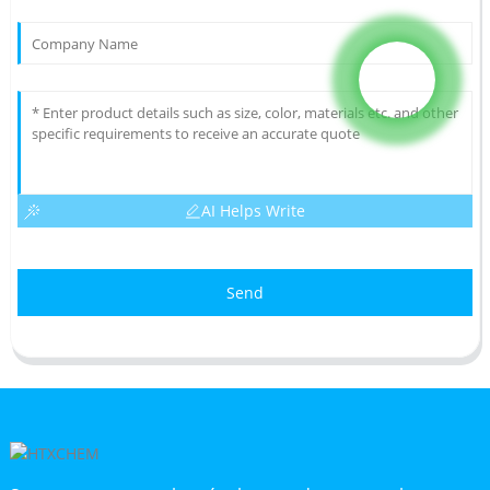
AI Helps Write
Send