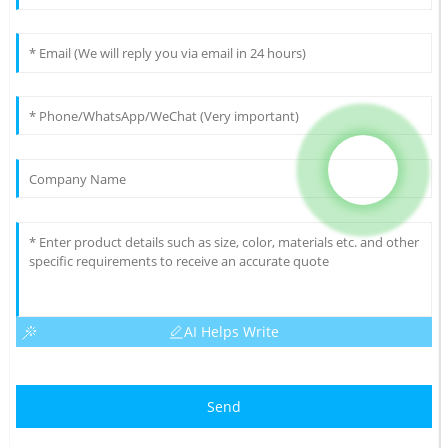
AI Helps Write
Send