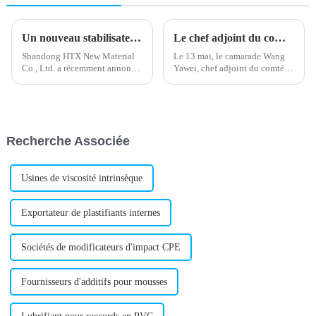
Un nouveau stabilisateur de plomb composé améliore les performances de la batterie
Le chef adjoint du comté Wang Yawei et les dirigeants de la ville de Xili inspectent l'entreprise le 13 mai.
Shandong HTX New Material
Le 13 mai, le camarade Wang
Co., Ltd. a récemment annoncé
Yawei, chef adjoint du comté
le lancement d'un nouveau
de Yiyuan, et les dirigeants de
stabilisant composé à base de
la ville de Xili ont visité
plomb, répondant aux besoins
l'entreprise pour une inspection
de l'industrie des plastiques. Ce
et ont donné leurs
produit devrait améliorer...
commentaires sur place sur le
Recherche Associée
calendrier du projet.
Usines de viscosité intrinsèque
Exportateur de plastifiants internes
Sociétés de modificateurs d'impact CPE
Fournisseurs d'additifs pour mousses