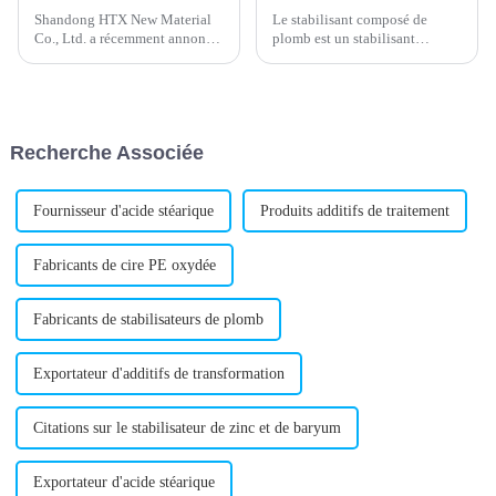
Shandong HTX New Material
Le stabilisant composé de
Co., Ltd. a récemment annoncé
plomb est un stabilisant
le lancement d'un nouveau
métallique efficace, largement
stabilisant composé à base de
utilisé dans la production de
plomb, répondant aux besoins
produits en PVC. Il est
de l'industrie des plastiques. Ce
composé de divers sels d'acides
produit devrait améliorer...
organiques et de sels
Recherche Associée
métalliques. Il présente
d'excellentes propriétés…
Fournisseur d'acide stéarique
Produits additifs de traitement
Fabricants de cire PE oxydée
Fabricants de stabilisateurs de plomb
Exportateur d'additifs de transformation
Citations sur le stabilisateur de zinc et de baryum
Exportateur d'acide stéarique