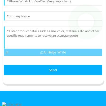
AI Helps Write
Send