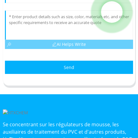
AI Helps Write
Send
Se concentrant sur les régulateurs de mousse, les
auxiliaires de traitement du PVC et d'autres produits,