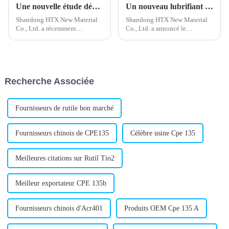
Une nouvelle étude démontre les avantages du stabilisateur de plomb composé
Un nouveau lubrifiant interne en PVC améliore l'efficacité du traitement
Shandong HTX New Material
Shandong HTX New Material
Co., Ltd. a récemment
Co., Ltd. a annoncé le
développé un nouveau
développement réussi d'un
stabilisant composé au plomb
nouveau lubrifiant interne pour
qui va révolutionner l'industrie
PVC. Ce produit innovant est
du PVC. Ce nouveau
conçu pour améliorer le
stabilisant est conçu pour
traitement et la qualité du PVC.
Recherche Associée
améliorer la stabilité
thermique…
Fournisseurs de rutile bon marché
Fournisseurs chinois de CPE135
Célèbre usine Cpe 135
Meilleures citations sur Rutil Tio2
Meilleur exportateur CPE 135b
Fournisseurs chinois d'Acr401
Produits OEM Cpe 135 A