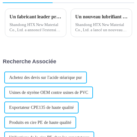
Un fabricant leader présente un nouvel adjuvant de traitement des lubrifiants
Un nouveau lubrifiant externe en PVC améliore les performances du produit
Shandong HTX New Material
Shandong HTX New Material
Co., Ltd. a annoncé l'extension
Co., Ltd. a lancé un nouveau
de ses capacités de production
lubrifiant externe pour PVC,
afin de répondre à la demande
conçu pour améliorer le
croissante d'adjuvants de
traitement et les performances
traitement des lubrifiants.
des produits en polychlorure de
L'entreprise, réputée pour sa
vinyle (PVC). Ce lubrifiant est
Recherche Associée
haute qualité...
destiné à…
Achetez des devis sur l'acide stéarique pur
Usines de styrène OEM contre usines de PVC
Exportateur CPE135 de haute qualité
Produits en cire PE de haute qualité