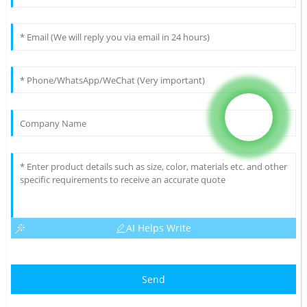
AI Helps Write
Send