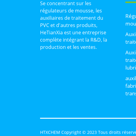
Se concentrant sur les
régulateurs de mousse, les
Régu
auxiliaires de traitement du
mou
PVC et d'autres produits,
HeTianXia est une entreprise
Auxi
complète intégrant la R&D, la
trai
production et les ventes.
Auxi
trai
lubr
auxi
fabr
tran
HTXCHEM Copyright © 2023 Tous droits réserv