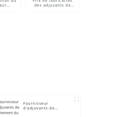
cation du
Prix ​​de fabrication
teur
des adjuvants de
 ACR
traitement des
lubrifiants
Fournisseur
d'adjuvants de
traitement du PVC