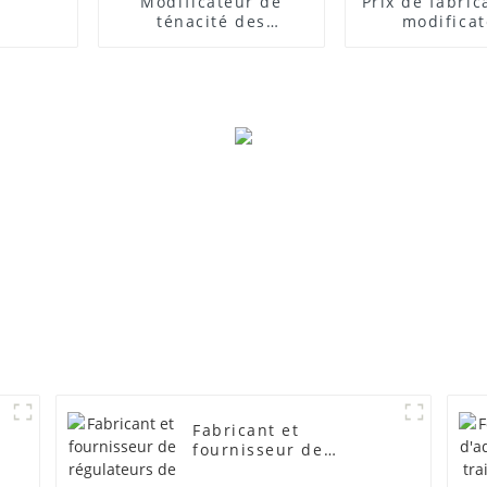
Modificateur de
Prix ​​de fabri
ténacité des
modifica
composites PVC
d'impact
Fabricant et
fournisseur de
régulateurs de mousse