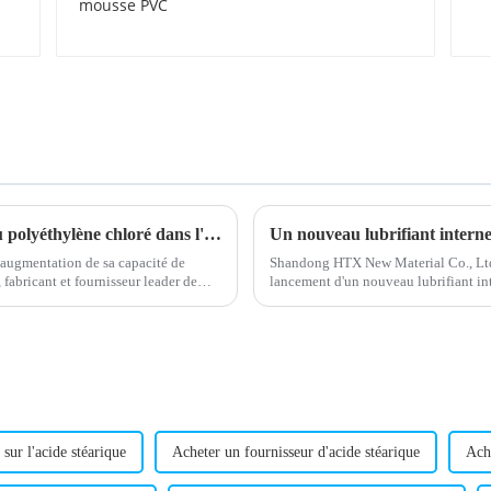
PVC
Une nouvelle étude démontre le potentiel du polyéthylène chloré dans l'industrie du plastique
augmentation de sa capacité de
Shandong HTX New Material Co., Ltd.,
fabricant et fournisseur leader de
lancement d'un nouveau lubrifiant int
PVC est conçu...
sur l'acide stéarique
Acheter un fournisseur d'acide stéarique
Ache