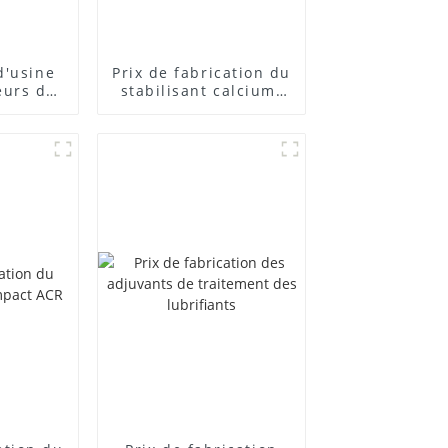
d'usine
Prix ​​de fabrication du
eurs de
stabilisant calcium-
posés
zinc