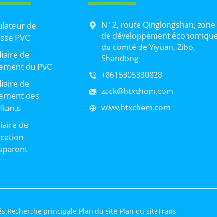
N° 2, route Qinglongshan, zone
lateur de
de développement économiqu
sse PVC
du comté de Yiyuan, Zibo,
liaire de
Shandong
tement du PVC
+8615805330828
liaire de
zack@htxchem.com
tement des
ifiants
www.htxchem.com
liaire de
ication
sparent
és.
Recherche principale
-
Plan du site
-
Plan du siteTrans