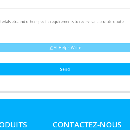
AI Helps Write
Send
ODUITS
CONTACTEZ-NOUS