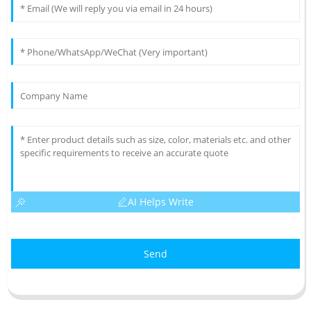
AI Helps Write
Send