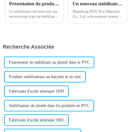
Présentation du produit : Stabilisateur calcium-zinc
Un nouveau stabilisateur de plomb composé améliore les performances de la batterie
Le stabilisant calcium-zinc est
Shandong HTX New Material
un nouveau type de stabilisant
Co., Ltd. a récemment annoncé
sans plomb, largement utilisé
le lancement d'un nouveau
dans la production de produits
stabilisant composé à base de
en PVC. Composé de calcium
plomb, répondant aux besoins
et de zinc de haute pureté, il ne
de l'industrie des plastiques. Ce
contient pas de métaux lourds
produit devrait améliorer...
Recherche Associée
nocifs.
Fournisseur de stabilisant au plomb dans le PVC
Produits stabilisateurs au baryum et au zinc
Fabricants d'acide stéarique 1839
Stabilisateur de plomb dans les produits en PVC
Fabricants d'acide stéarique 1801