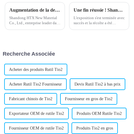
Augmentation de la demande de stabilisant composé de plomb dans le secteur de la construction
Une fin réussie ! Shandong HTX New Material Co., Ltd participe au Salon international de l'emballage plastique du Nigeria !
Shandong HTX New Material
L'exposition s'est terminée avec
Co., Ltd., entreprise leader dans
succès et la récolte a été
le domaine de la chimie, a
abondante. Toutes les
annoncé le développement et
rencontres ont été de dures
le lancement d'un nouveau
surprises. Merci d'avoir
stabilisant composé de plomb.
cheminé avec vous, d'avoir
Ce stabilisant est conçu pour
respecté la date de retour et
Recherche Associée
améliorer les performances…
d'avoir continué d'avancer.
Acheter des produits Rutil Tio2
Acheter Rutil Tio2 Fournisseur
Devis Rutil Tio2 à bas prix
Fabricant chinois de Tio2
Fournisseur en gros de Tio2
Exportateur OEM de rutile Tio2
Produits OEM Rutile Tio2
Fournisseur OEM de rutile Tio2
Produits Tio2 en gros