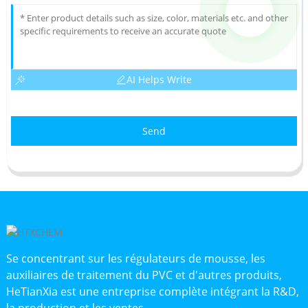
AI Helps Write
Send
Se concentrant sur les régulateurs de mousse, les
auxiliaires de traitement du PVC et d'autres produits,
HeTianXia est une entreprise complète intégrant la R&D,
la production et les ventes.