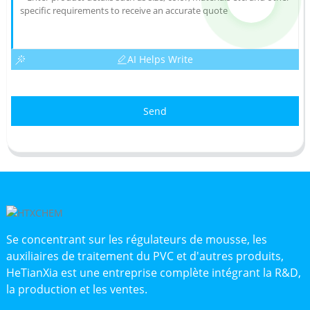
AI Helps Write
Send
Se concentrant sur les régulateurs de mousse, les
auxiliaires de traitement du PVC et d'autres produits,
HeTianXia est une entreprise complète intégrant la R&D,
la production et les ventes.