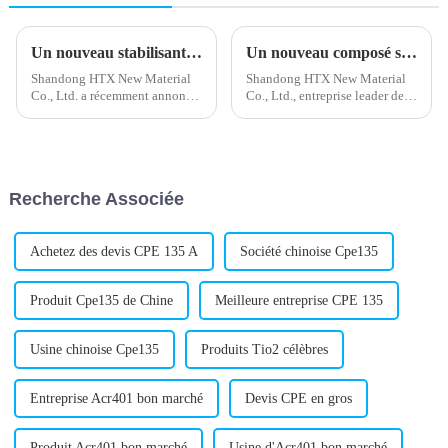
Un nouveau stabilisant calcium-zinc donne des résultats prometteurs
Un nouveau composé stabilisant au plomb développé pour la protection de l'environnement
Shandong HTX New Material
Shandong HTX New Material
Co., Ltd. a récemment annoncé
Co., Ltd., entreprise leader de
le lancement d'un nouveau
l'industrie chimique, a
stabilisant calcium-zinc. Ce
récemment annoncé le
nouveau produit est conçu
lancement d'un nouveau
pour offrir une excellente
stabilisant composé de plomb.
stabilité thermique et une
Ce stabilisant est conçu pour
Recherche Associée
excellente résistance aux
répondre aux besoins croissants
intempéries.
de...
Achetez des devis CPE 135 A
Société chinoise Cpe135
Produit Cpe135 de Chine
Meilleure entreprise CPE 135
Usine chinoise Cpe135
Produits Tio2 célèbres
Entreprise Acr401 bon marché
Devis CPE en gros
Produit Acr401 bon marché
Usine d'Acr401 bon marché