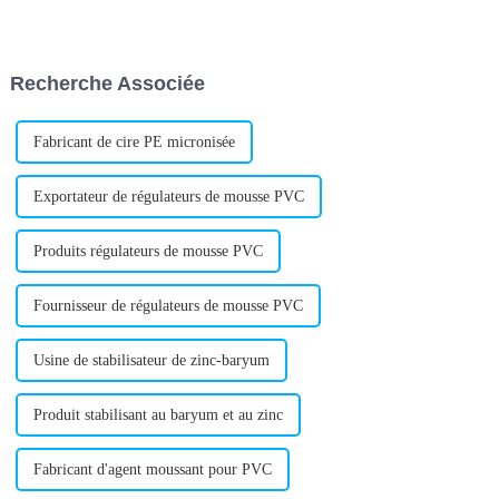
production de polyéthylène
stabilisant calcium-zinc destiné
chloré (CPE). L'entreprise,
à divers secteurs industriels. Ce
fabricant et fournisseur leader
stabilisant de pointe est conçu
de CPE, investit…
pour améliorer la résistance
Recherche Associée
thermique...
Fabricant de cire PE micronisée
Exportateur de régulateurs de mousse PVC
Produits régulateurs de mousse PVC
Fournisseur de régulateurs de mousse PVC
Usine de stabilisateur de zinc-baryum
Produit stabilisant au baryum et au zinc
Fabricant d'agent moussant pour PVC