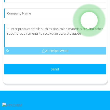
AI Helps Write
Send