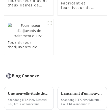
Fournisseur d'usine
Fabricant et
d'auxiliaires de
fournisseur de
fabrication
régulateurs de
transparents
mousse PVC
Fournisseur
d'adjuvants de
traitement du PVC
Blog Connexe
Une nouvelle étude démontre le potentiel du polyéthylène chloré dans l'industrie du plastique
Lancement d'un nouveau stabilisant calcium-zinc pour une meilleure performance du produit
Shandong HTX New Material
Shandong HTX New Material
Co., Ltd. a annoncé une
Co., Ltd. a annoncé le
augmentation de sa capacité de
développement d'un nouveau