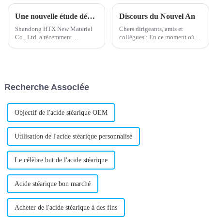
Une nouvelle étude démontre les avantages du stabilisateur de plomb composé
Discours du Nouvel An
Shandong HTX New Material
Chers dirigeants, amis et
Co., Ltd. a récemment
collègues : En ce moment où je
développé un nouveau
dis au revoir à l'ancienne année
stabilisant composé au plomb
et où j'accueille la nouvelle, au
qui va révolutionner l'industrie
nom de tous les employés, je
du PVC. Ce nouveau
voudrais vous adresser mes
stabilisant est conçu pour
sincères vœux de Nouvel An...
Recherche Associée
améliorer la stabilité
thermique…
Objectif de l'acide stéarique OEM
Utilisation de l'acide stéarique personnalisé
Le célèbre but de l'acide stéarique
Acide stéarique bon marché
Acheter de l'acide stéarique à des fins