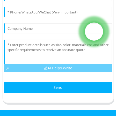
AI Helps Write
Send