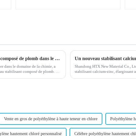
Augmentation de la demande de stabilisant composé de plomb dans le secteur de la construction
r dans le domaine de la chimie, a
Shandong HTX New Material Co., Ltd
au stabilisant composé de plomb. Ce
stabilisant calcium-zinc, élargissant
…
son expertise dans la fourniture de...
Vente en gros de polyéthylène à haute teneur en chlore
Polyéthylène h
ylène hautement chloré personnalisé
Célèbre polyéthylène hautement chl