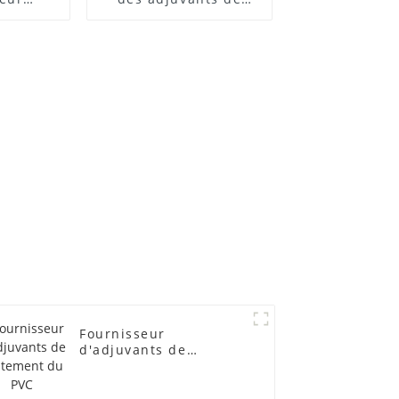
 ACR
traitement des
lubrifiants
Fournisseur
d'adjuvants de
traitement du PVC