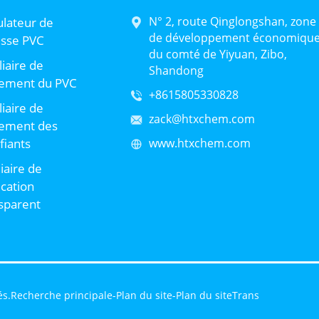
N° 2, route Qinglongshan, zone
lateur de
de développement économiqu
sse PVC
du comté de Yiyuan, Zibo,
liaire de
Shandong
tement du PVC
+8615805330828
liaire de
zack@htxchem.com
tement des
ifiants
www.htxchem.com
liaire de
ication
sparent
és.
Recherche principale
-
Plan du site
-
Plan du siteTrans