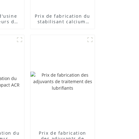
d'usine
Prix ​​de fabrication du
eurs de
stabilisant calcium-
posés
zinc
cation du
Prix ​​de fabrication
teur
des adjuvants de