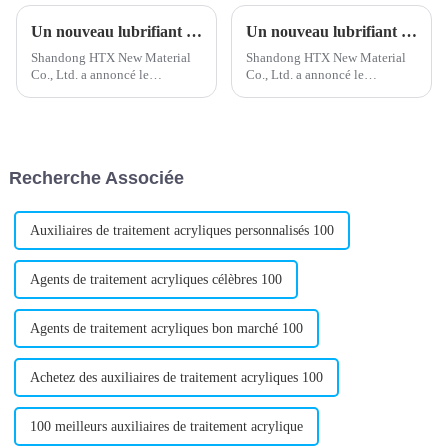
Un nouveau lubrifiant externe en PVC améliore les performances du produit
Un nouveau lubrifiant interne en PVC améliore l'efficacité du traitement
Shandong HTX New Material
Shandong HTX New Material
Co., Ltd. a annoncé le
Co., Ltd. a annoncé le
lancement d'un nouveau
développement réussi d'un
lubrifiant externe pour PVC.
nouveau lubrifiant interne pour
L'entreprise, reconnue pour son
PVC. Ce produit innovant est
expertise dans la fourniture de
conçu pour améliorer le
matériaux de haute qualité
traitement et la qualité du PVC.
Recherche Associée
pour divers secteurs, vise à…
Auxiliaires de traitement acryliques personnalisés 100
Agents de traitement acryliques célèbres 100
Agents de traitement acryliques bon marché 100
Achetez des auxiliaires de traitement acryliques 100
100 meilleurs auxiliaires de traitement acrylique