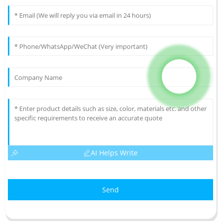
AI Helps Write
Send