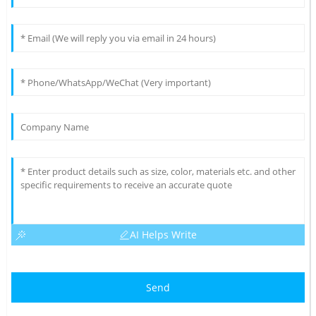
AI Helps Write
Send