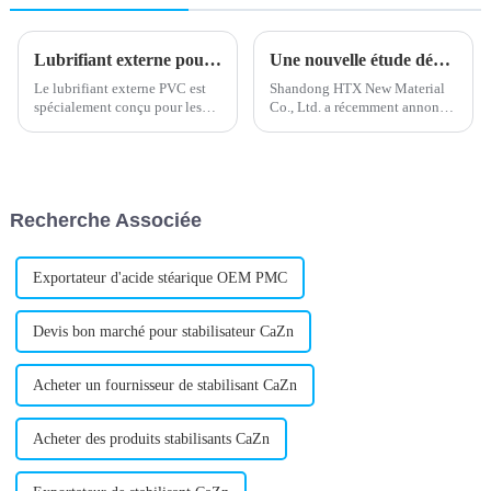
Lubrifiant externe pour PVC : amélioration des performances et de la durabilité
Une nouvelle étude démontre l'efficacité du stabilisateur calcium-zinc
Le lubrifiant externe PVC est
Shandong HTX New Material
spécialement conçu pour les
Co., Ltd. a récemment annoncé
produits en polychlorure de
le lancement d'un nouveau
vinyle (PVC). Il vise à
stabilisant calcium-zinc.
améliorer les performances de
Réputée pour ses solutions
mise en œuvre et la durabilité
chimiques innovantes,
des produits en PVC. En tant
l'entreprise a développé ce
Recherche Associée
qu'additif clé...
nouveau produit pour…
Exportateur d'acide stéarique OEM PMC
Devis bon marché pour stabilisateur CaZn
Acheter un fournisseur de stabilisant CaZn
Acheter des produits stabilisants CaZn