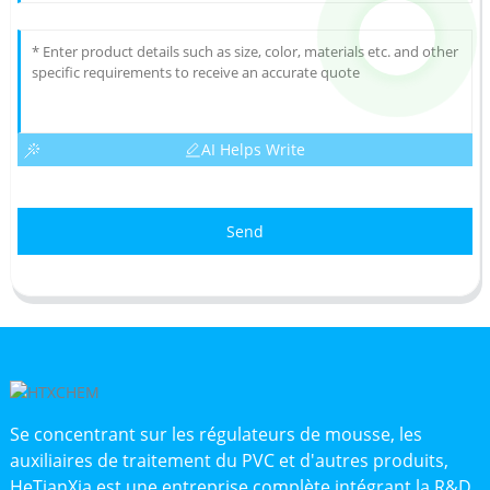
AI Helps Write
Send
Se concentrant sur les régulateurs de mousse, les
auxiliaires de traitement du PVC et d'autres produits,
HeTianXia est une entreprise complète intégrant la R&D,