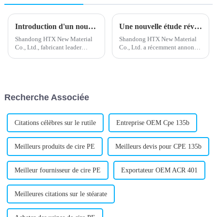
Introduction d'un nouveau stabilisant calcium-zinc pour les formulations de PVC
Une nouvelle étude révèle les risques potentiels du polyéthylène chloré
Shandong HTX New Material
Shandong HTX New Material
Co., Ltd., fabricant leader
Co., Ltd. a récemment annoncé
d'additifs chimiques, a annoncé
le lancement d'un nouveau
le lancement d'un nouveau
produit dans sa gamme de
stabilisant calcium-zinc. Ce
matériaux : le polyéthylène
produit innovant est conçu
chloré. Ce nouvel ajout devrait
pour assurer une stabilité
enrichir sa gamme de produits.
Recherche Associée
thermique...
Citations célèbres sur le rutile
Entreprise OEM Cpe 135b
Meilleurs produits de cire PE
Meilleurs devis pour CPE 135b
Meilleur fournisseur de cire PE
Exportateur OEM ACR 401
Meilleures citations sur le stéarate