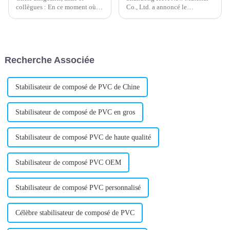
collègues : En ce moment où je
Co., Ltd. a annoncé le
dis au revoir à l'ancienne année
développement d'un nouveau
et où j'accueille la nouvelle, au
stabilisant calcium-zinc destiné
nom de tous les employés, je
à divers secteurs industriels. Ce
voudrais vous adresser mes
stabilisant de pointe est conçu
sincères vœux de Nouvel An...
pour améliorer la résistance
Recherche Associée
thermique...
Stabilisateur de composé de PVC de Chine
Stabilisateur de composé de PVC en gros
Stabilisateur de composé PVC de haute qualité
Stabilisateur de composé PVC OEM
Stabilisateur de composé PVC personnalisé
Célèbre stabilisateur de composé de PVC