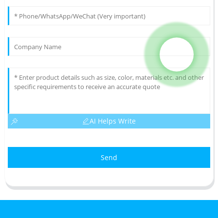
AI Helps Write
Send