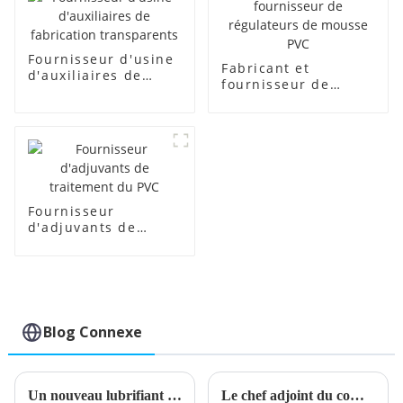
Fournisseur d'usine
Fabricant et
d'auxiliaires de
fournisseur de
fabrication
régulateurs de
transparents
mousse PVC
Fournisseur
d'adjuvants de
traitement du PVC
Blog Connexe
Un nouveau lubrifiant interne en PVC améliore l'efficacité de la production
Le chef adjoint du comté Wang Yawei et les dirigeants de la ville de Xili inspectent l'entreprise le 13 mai.