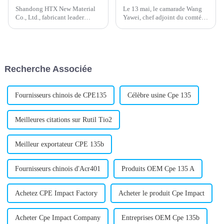
Shandong HTX New Material
Le 13 mai, le camarade Wang
Co., Ltd., fabricant leader
Yawei, chef adjoint du comté
d'additifs pour PVC, a annoncé
de Yiyuan, et les dirigeants de
le lancement d'un nouveau
la ville de Xili ont visité
lubrifiant interne pour produits
l'entreprise pour une inspection
en PVC. Ce lubrifiant interne
et ont donné leurs
pour PVC est conçu...
commentaires sur place sur le
Recherche Associée
calendrier du projet.
Fournisseurs chinois de CPE135
Célèbre usine Cpe 135
Meilleures citations sur Rutil Tio2
Meilleur exportateur CPE 135b
Fournisseurs chinois d'Acr401
Produits OEM Cpe 135 A
Achetez CPE Impact Factory
Acheter le produit Cpe Impact
Acheter Cpe Impact Company
Entreprises OEM Cpe 135b