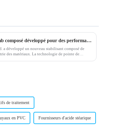
Nouveau stabilisateur de plomb composé développé pour des performances améliorées
. a développé un nouveau stabilisant composé de
trie des matériaux. La technologie de pointe de
int la formule…
tifs de traitement
 tuyaux en PVC
Fournisseurs d'acide stéarique