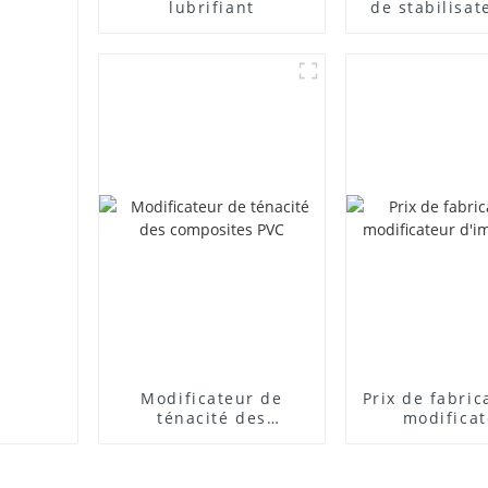
lubrifiant
de stabilisat
plomb com
Modificateur de
Prix ​​de fabri
ténacité des
modifica
composites PVC
d'impact