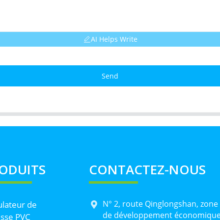
AI Helps Write
Send
ODUITS
CONTACTEZ-NOUS
N° 2, route Qinglongshan, zone
lateur de
de développement économiqu
sse PVC