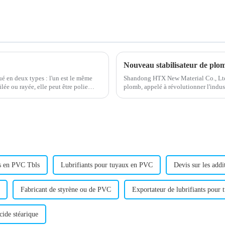
ué en deux types : l'un est le même
Shandong HTX New Material Co., Ltd
ûlée ou rayée, elle peut être polie
plomb, appelé à révolutionner l'indus
l'entreprise a permis de mettre au po
rs en PVC Tbls
Lubrifiants pour tuyaux en PVC
Devis sur les addi
Fabricant de styrène ou de PVC
Exportateur de lubrifiants pour
cide stéarique