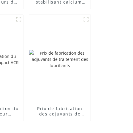
eurs de
stabilisant calcium-
posés
zinc
cation du
Prix ​​de fabrication
teur
des adjuvants de
 ACR
traitement des
lubrifiants