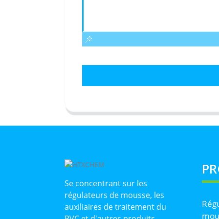
PR
Se concentrant sur les
régulateurs de mousse, les
Régu
auxiliaires de traitement du
mou
PVC et d'autres produits,