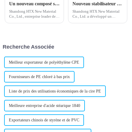
Un nouveau composé stabilisant au plomb développé pour la protection de l'environnement
Nouveau stabilisateur de plomb composé développé pour des performances améliorées
Shandong HTX New Material
Shandong HTX New Material
Co., Ltd., entreprise leader de
Co., Ltd. a développé un
l'industrie chimique, a
nouveau stabilisant composé
récemment annoncé le
de plomb, appelé à
lancement d'un nouveau
révolutionner l'industrie des
stabilisant composé de plomb.
matériaux. La technologie de
Ce stabilisant est conçu pour
pointe de l'entreprise a permis
Recherche Associée
répondre aux besoins croissants
de mettre au point la formule…
de...
Meilleur exportateur de polyéthylène CPE
Fournisseurs de PE chloré à bas prix
Liste de prix des utilisations économiques de la cire PE
Meilleure entreprise d'acide stéarique 1840
Exportateurs chinois de styrène et de PVC