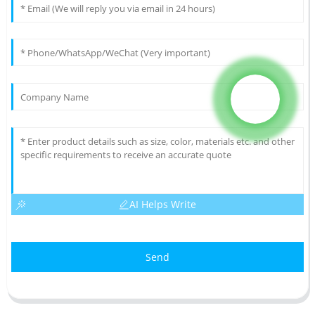
AI Helps Write
Send