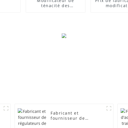
Modificateur de
Prix ​​de fabri
ténacité des
modifica
composites PVC
d'impact
Fabricant et
fournisseur de
régulateurs de mousse