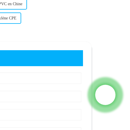
s PVC en Chine
hylène CPE