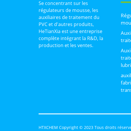
Se concentrant sur les
régulateurs de mousse, les
Régu
auxiliaires de traitement du
mou
PVC et d'autres produits,
HeTianXia est une entreprise
Auxi
complète intégrant la R&D, la
trai
production et les ventes.
Auxi
trai
lubr
auxi
fabr
tran
HTXCHEM Copyright © 2023 Tous droits réserv