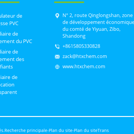
N° 2, route Qinglongshan, zone
lateur de
de développement économiqu
sse PVC
du comté de Yiyuan, Zibo,
liaire de
Shandong
tement du PVC
+8615805330828
liaire de
zack@htxchem.com
tement des
ifiants
www.htxchem.com
liaire de
ication
sparent
és.
Recherche principale
-
Plan du site
-
Plan du siteTrans