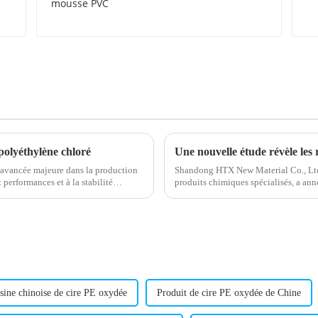
PVC
polyéthylène chloré
avancée majeure dans la production
Shandong HTX New Material Co., Ltd.,
performances et à la stabilité
produits chimiques spécialisés, a an
le cadre de sa gamme de produits en 
sine chinoise de cire PE oxydée
Produit de cire PE oxydée de Chine