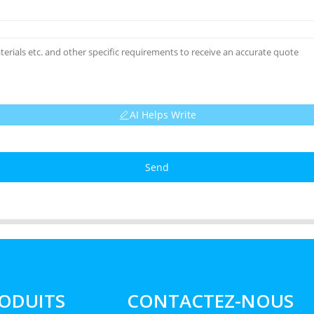
AI Helps Write
Send
ODUITS
CONTACTEZ-NOUS