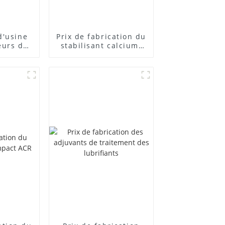
d'usine
Prix ​​de fabrication du
eurs de
stabilisant calcium-
posés
zinc