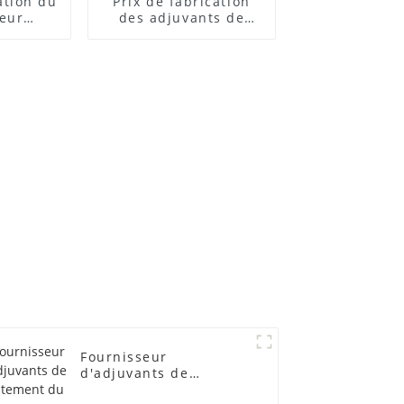
cation du
Prix ​​de fabrication
teur
des adjuvants de
 ACR
traitement des
lubrifiants
Fournisseur
d'adjuvants de
traitement du PVC