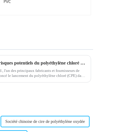
Une nouvelle étude révèle les risques potentiels du polyéthylène chloré pour la santé
 l'un des principaux fabricants et fournisseurs de
noncé le lancement du polyéthylène chloré (CPE) dans
expansion.
Société chinoise de cire de polyéthylène oxydée