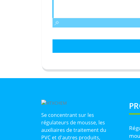
PR
Se concentrant sur les
régulateurs de mousse, les
Régu
auxiliaires de traitement du
mou
PVC et d'autres produits,