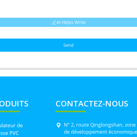
AI Helps Write
Send
ODUITS
CONTACTEZ-NOUS
N° 2, route Qinglongshan, zone
lateur de
de développement économiqu
sse PVC