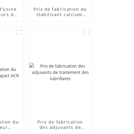
d'usine
Prix ​​de fabrication du
eurs de
stabilisant calcium-
posés
zinc
cation du
Prix ​​de fabrication
teur
des adjuvants de
 ACR
traitement des