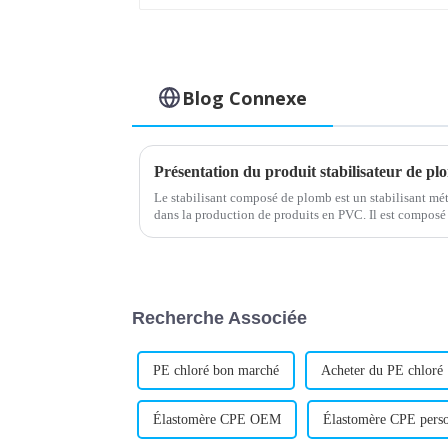
Blog Connexe
Présentation du produit stabilisateur de p
Le stabilisant composé de plomb est un stabilisant méta
dans la production de produits en PVC. Il est composé 
de sels métalliques. Il présente d'excellentes propriét
Recherche Associée
PE chloré bon marché
Acheter du PE chloré
Élastomère CPE OEM
Élastomère CPE perso