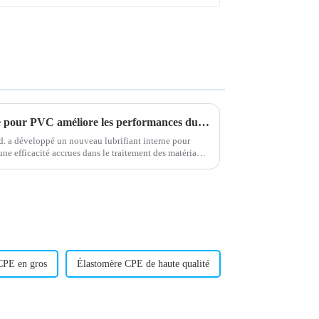
Un nouveau lubrifiant interne pour PVC améliore les performances du matériau
 a développé un nouveau lubrifiant interne pour
ne efficacité accrues dans le traitement des matériaux
veloppement de l'entreprise…
CPE en gros
Élastomère CPE de haute qualité