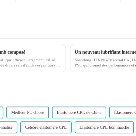
lomb composé
llique efficace, largement utilisé
Shandong HTX New Material Co., Ltd.
de divers sels d'acides organiques et
PVC qui promet des performances et u
és…
PVC. Les travaux de recherche et dé
Meilleur PE chloré
Élastomère CPE de Chine
Élastomère 
nnalisé
Célèbre élastomère CPE
Élastomère CPE bon marché