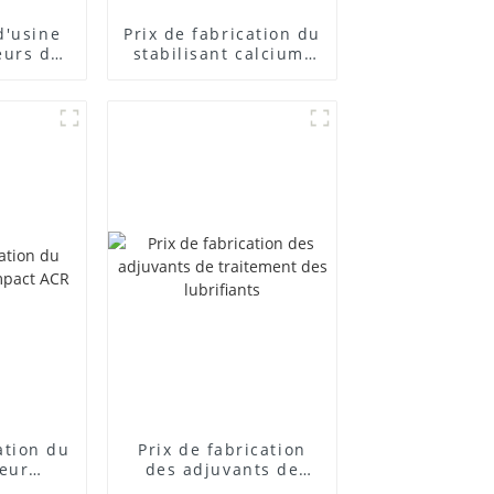
d'usine
Prix ​​de fabrication du
eurs de
stabilisant calcium-
posés
zinc
cation du
Prix ​​de fabrication
teur
des adjuvants de
 ACR
traitement des