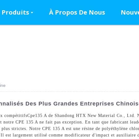
Produits
À Propos De Nous
Nouve
ine
onnalisés Des Plus Grandes Entreprises Chinoi
ix compétitifs
Cpe
135 A de Shandong HTX New Material Co., Ltd. Not
 et notre CPE 135 A ne fait pas exception. En tant que fabricant lea
 plus strictes. Notre CPE 135 A est une résine de polyéthylène chlor
 Il est largement utilisé comme modificateur d'impact et auxiliaire