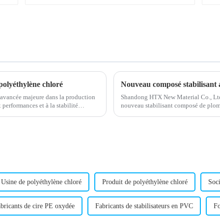
polyéthylène chloré
avancée majeure dans la production
Shandong HTX New Material Co., Ltd
performances et à la stabilité
nouveau stabilisant composé de plom
améliorer la résistance à la chaleur et
Usine de polyéthylène chloré
Produit de polyéthylène chloré
Soci
bricants de cire PE oxydée
Fabricants de stabilisateurs en PVC
Fo