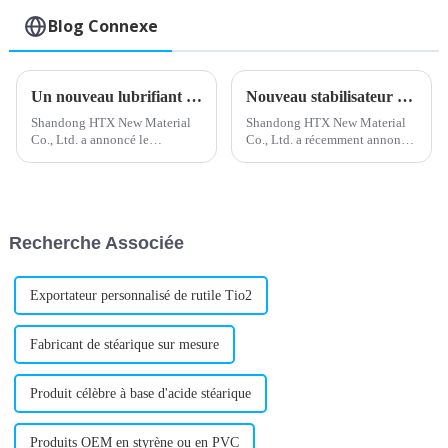
Blog Connexe
Un nouveau lubrifiant interne en PVC améliore l'efficacité du traitement
Nouveau stabilisateur de plomb composé pour une meilleure performance du produit
Shandong HTX New Material
Shandong HTX New Material
Co., Ltd. a annoncé le
Co., Ltd. a récemment annoncé
développement réussi d'un
le lancement d'un nouveau
nouveau lubrifiant interne pour
stabilisant composé au plomb
PVC. Ce produit innovant est
pour l'industrie du plastique.
conçu pour améliorer le
Ce nouveau produit offrira une
traitement et la qualité du PVC.
meilleure stabilité thermique et
Recherche Associée
chromatique.
Exportateur personnalisé de rutile Tio2
Fabricant de stéarique sur mesure
Produit célèbre à base d'acide stéarique
Produits OEM en styrène ou en PVC