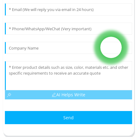
AI Helps Write
Send