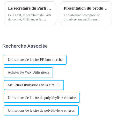
Le secrétaire du Parti du comté Bian et les dirigeants de la zone de développement inspectent notre entreprise le 5 août.
Présentation du produit stabilisateur de plomb composé
Le 5 août, le secrétaire du Parti
Le stabilisant composé de
du comté, M. Bian, et les
plomb est un stabilisant
responsables de la zone de
métallique efficace, largement
développement sont venus
utilisé dans la production de
inspecter notre entreprise. Le
produits en PVC. Il est
président Wang les a
composé de divers sels d'acides
accompagnés pour l'inspection.
organiques et de sels
Recherche Associée
métalliques. Il présente
d'excellentes propriétés…
Utilisations de la cire PE bon marché
Acheter Pe Wax Utilisations
Meilleures utilisations de la cire PE
Utilisations de la cire de polyéthylène chinoise
Utilisations de la cire de polyéthylène en gros