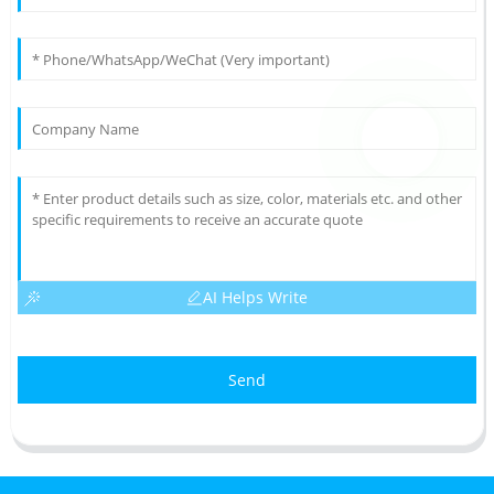
AI Helps Write
Send