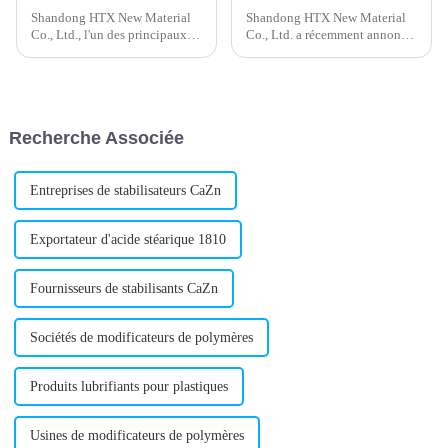
Shandong HTX New Material
Shandong HTX New Material
Co., Ltd., l'un des principaux
Co., Ltd. a récemment annoncé
fabricants et fournisseurs de
le lancement d'un nouveau
produits chimiques spécialisés,
lubrifiant externe pour PVC.
a annoncé le lancement du
Réputée pour ses matériaux et
polyéthylène chloré (CPE)
solutions innovants,
dans le cadre de sa gamme de
l'entreprise a développé ce
Recherche Associée
produits en expansion.
lubrifiant…
Entreprises de stabilisateurs CaZn
Exportateur d'acide stéarique 1810
Fournisseurs de stabilisants CaZn
Sociétés de modificateurs de polymères
Produits lubrifiants pour plastiques
Usines de modificateurs de polymères