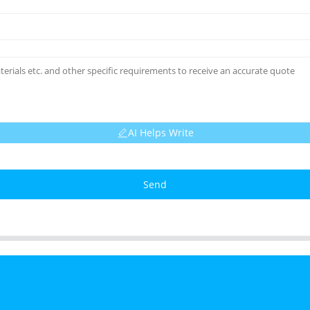
AI Helps Write
Send