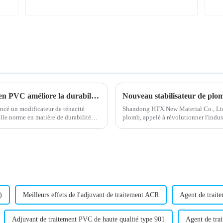
Le modificateur de ténacité des composites en PVC améliore la durabilité du matériau
cé un modificateur de ténacité
Shandong HTX New Material Co., Ltd
le norme en matière de durabilité
plomb, appelé à révolutionner l'indus
eur est…
l'entreprise a permis de mettre au po
)
Meilleurs effets de l'adjuvant de traitement ACR
Agent de trait
Adjuvant de traitement PVC de haute qualité type 901
Agent de tr