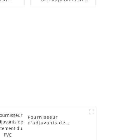
 ACR
traitement des
lubrifiants
Fournisseur
d'adjuvants de
traitement du PVC