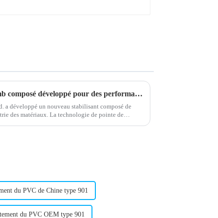
Nouveau stabilisateur de plomb composé développé pour des performances améliorées
. a développé un nouveau stabilisant composé de
trie des matériaux. La technologie de pointe de
int la formule…
ement du PVC de Chine type 901
aitement du PVC OEM type 901