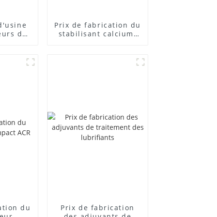
d'usine
Prix ​​de fabrication du
eurs de
stabilisant calcium-
posés
zinc
cation du
Prix ​​de fabrication
teur
des adjuvants de