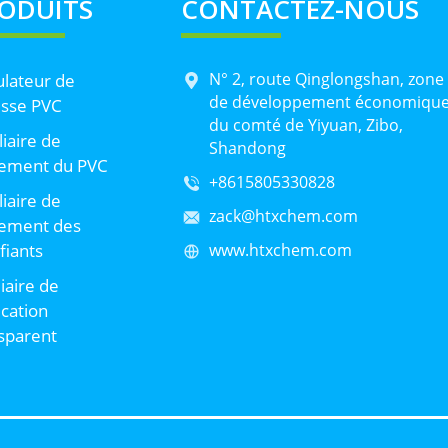
ODUITS
CONTACTEZ-NOUS
N° 2, route Qinglongshan, zone
lateur de
de développement économiqu
sse PVC
du comté de Yiyuan, Zibo,
liaire de
Shandong
tement du PVC
+8615805330828
liaire de
zack@htxchem.com
tement des
ifiants
www.htxchem.com
liaire de
ication
sparent