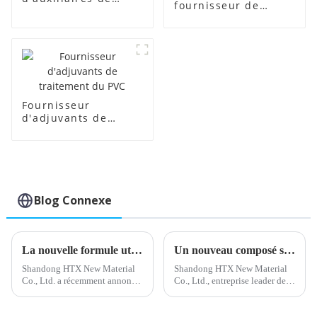
fournisseur de
fabrication
régulateurs de
transparents
mousse PVC
Fournisseur
d'adjuvants de
traitement du PVC
Blog Connexe
La nouvelle formule utilise un stabilisateur de calcium et de zinc
Un nouveau composé stabilisant au plomb développé pour la protection de l'environnement
Shandong HTX New Material
Shandong HTX New Material
Co., Ltd. a récemment annoncé
Co., Ltd., entreprise leader de
le lancement d'un nouveau
l'industrie chimique, a
stabilisant calcium-zinc.
récemment annoncé le
L'entreprise, reconnue pour ses
lancement d'un nouveau