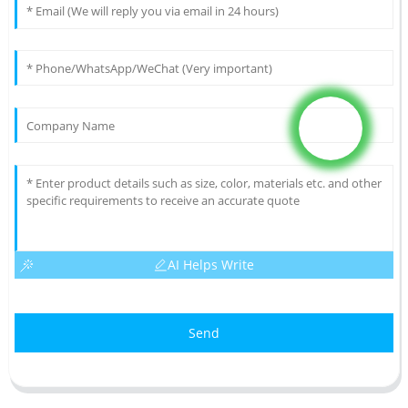
AI Helps Write
Send