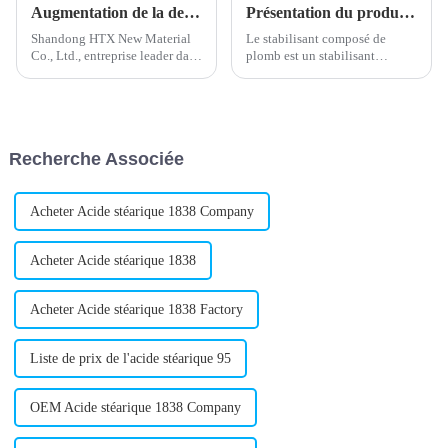
Augmentation de la demande de stabilisant composé de plomb dans le secteur de la construction
Présentation du produit stabilisateur de plomb composé
Shandong HTX New Material
Le stabilisant composé de
Co., Ltd., entreprise leader dans
plomb est un stabilisant
le domaine de la chimie, a
métallique efficace, largement
annoncé le développement et
utilisé dans la production de
le lancement d'un nouveau
produits en PVC. Il est
stabilisant composé de plomb.
composé de divers sels d'acides
Ce stabilisant est conçu pour
organiques et de sels
Recherche Associée
améliorer les performances…
métalliques. Il présente
d'excellentes propriétés…
Acheter Acide stéarique 1838 Company
Acheter Acide stéarique 1838
Acheter Acide stéarique 1838 Factory
Liste de prix de l'acide stéarique 95
OEM Acide stéarique 1838 Company