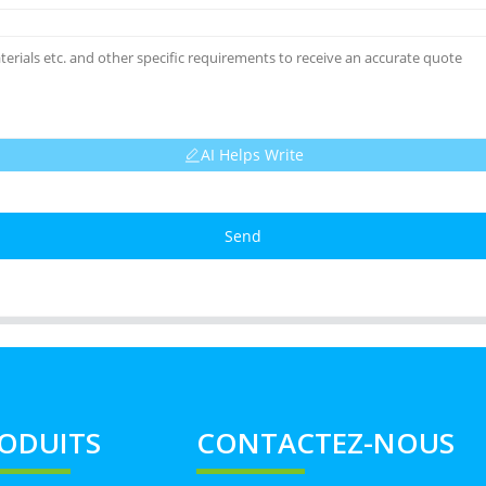
AI Helps Write
Send
ODUITS
CONTACTEZ-NOUS