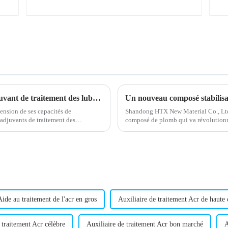
Un fabricant leader présente un nouvel adjuvant de traitement des lubrifiants
nsion de ses capacités de
Shandong HTX New Material Co., Ltd
'adjuvants de traitement des
composé de plomb qui va révolutionne
.
améliorer la stabilité thermique et…
Aide au traitement de l'acr en gros
Auxiliaire de traitement Acr de haute 
 traitement Acr célèbre
Auxiliaire de traitement Acr bon marché
A