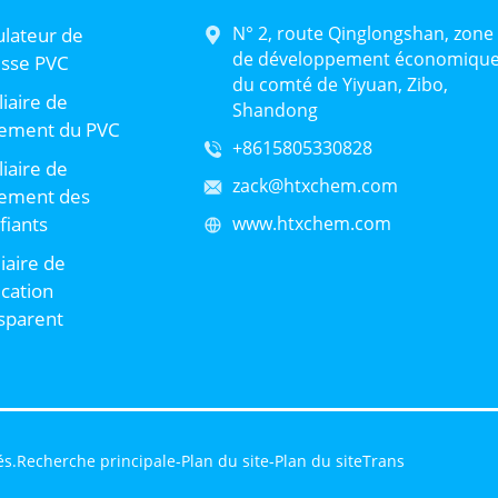
N° 2, route Qinglongshan, zone
lateur de
de développement économiqu
sse PVC
du comté de Yiyuan, Zibo,
liaire de
Shandong
tement du PVC
+8615805330828
liaire de
zack@htxchem.com
tement des
ifiants
www.htxchem.com
liaire de
ication
sparent
és.
Recherche principale
-
Plan du site
-
Plan du siteTrans