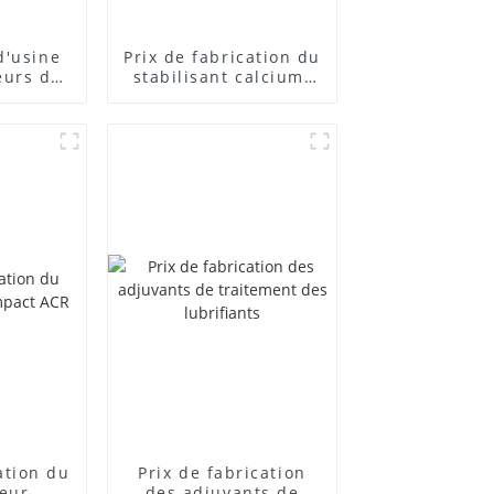
d'usine
Prix ​​de fabrication du
eurs de
stabilisant calcium-
posés
zinc
cation du
Prix ​​de fabrication
teur
des adjuvants de