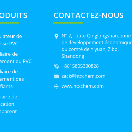
ODUITS
CONTACTEZ-NOUS
N° 2, route Qinglongshan, zone
lateur de
de développement économiqu
sse PVC
du comté de Yiyuan, Zibo,
liaire de
Shandong
tement du PVC
+8615805330828
liaire de
zack@htxchem.com
tement des
ifiants
www.htxchem.com
liaire de
ication
sparent