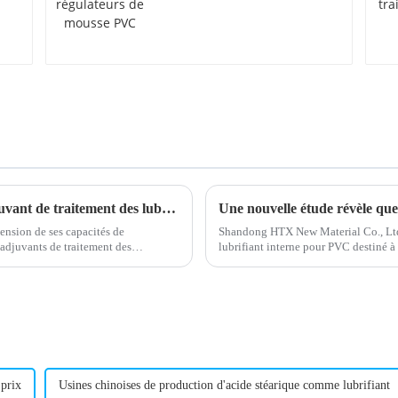
régulateurs de mousse
PVC
Un fabricant leader présente un nouvel adjuvant de traitement des lubrifiants
nsion de ses capacités de
Shandong HTX New Material Co., Ltd
'adjuvants de traitement des
lubrifiant interne pour PVC destiné à 
.
conçu pour améliorer le traitement e
 prix
Usines chinoises de production d'acide stéarique comme lubrifiant