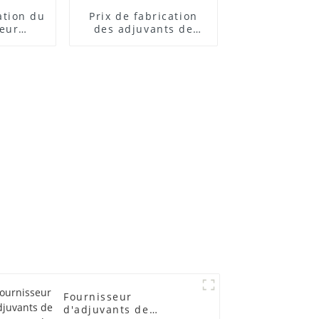
cation du
Prix ​​de fabrication
teur
des adjuvants de
 ACR
traitement des
lubrifiants
Fournisseur
d'adjuvants de