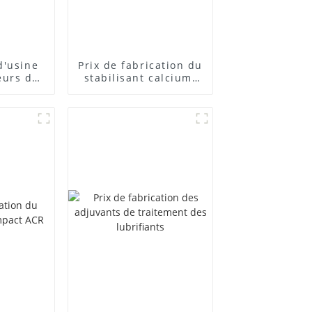
d'usine
Prix ​​de fabrication du
eurs de
stabilisant calcium-
posés
zinc