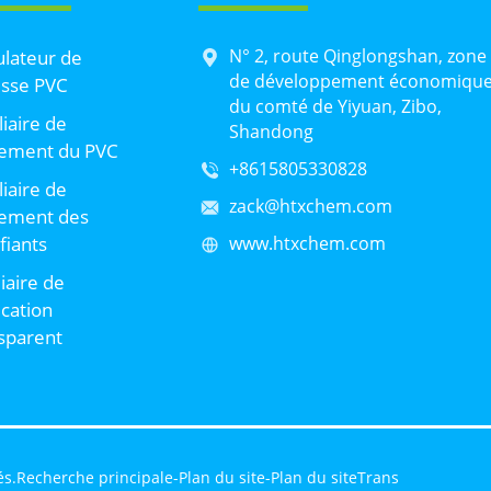
N° 2, route Qinglongshan, zone
lateur de
de développement économiqu
sse PVC
du comté de Yiyuan, Zibo,
liaire de
Shandong
tement du PVC
+8615805330828
liaire de
zack@htxchem.com
tement des
ifiants
www.htxchem.com
liaire de
ication
sparent
és.
Recherche principale
-
Plan du site
-
Plan du siteTrans