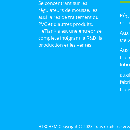
Se concentrant sur les
régulateurs de mousse, les
Régu
auxiliaires de traitement du
mou
PVC et d'autres produits,
HeTianXia est une entreprise
Auxi
complète intégrant la R&D, la
trai
production et les ventes.
Auxi
trai
lubr
auxi
fabr
tran
HTXCHEM Copyright © 2023 Tous droits réserv