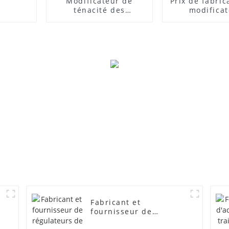
Modificateur de
Prix ​​de fabri
ténacité des
modifica
composites PVC
d'impact
Fabricant et
fournisseur de
régulateurs de mousse