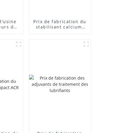
d'usine
Prix ​​de fabrication du
eurs de
stabilisant calcium-
posés
zinc