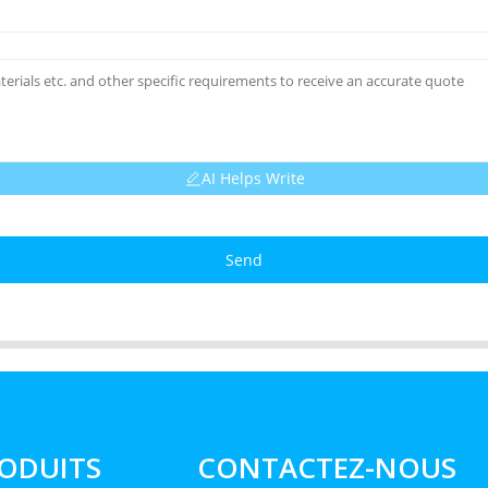
AI Helps Write
Send
ODUITS
CONTACTEZ-NOUS