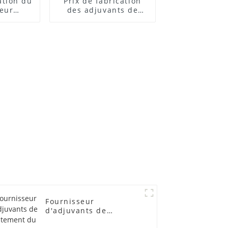
cation du
Prix ​​de fabrication
teur
des adjuvants de
 ACR
traitement des
lubrifiants
Fournisseur
d'adjuvants de
traitement du PVC