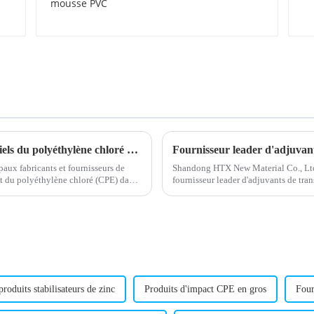
PVC
Une nouvelle étude révèle les risques potentiels du polyéthylène chloré pour la santé
Fournisseur leader d'adjuvan
aux fabricants et fournisseurs de
Shandong HTX New Material Co., Ltd
nt du polyéthylène chloré (CPE) dans
fournisseur leader d'adjuvants de tr
l'entreprise est spécialisée dans la fo
produits stabilisateurs de zinc
Produits d'impact CPE en gros
Four