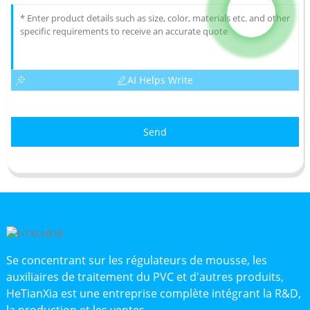
AI Helps Write
Send
Se concentrant sur les régulateurs de mousse, les
auxiliaires de traitement du PVC et d'autres produits,
HeTianXia est une entreprise complète intégrant la R&D,
la production et les ventes.