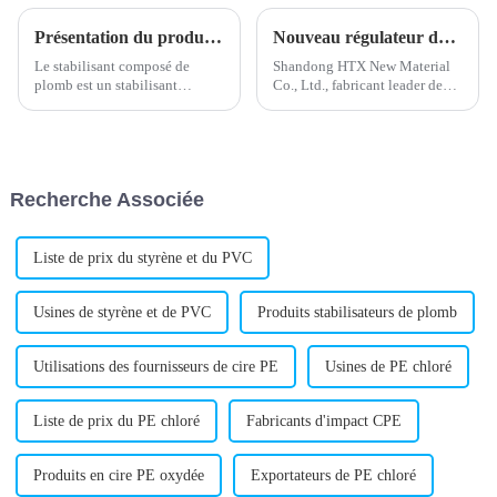
Présentation du produit stabilisateur de plomb composé
Nouveau régulateur de mousse PVC développé pour une production améliorée
Le stabilisant composé de
Shandong HTX New Material
plomb est un stabilisant
Co., Ltd., fabricant leader de
métallique efficace, largement
régulateurs de mousse PVC, a
utilisé dans la production de
annoncé une avancée
produits en PVC. Il est
significative dans le
composé de divers sels d'acides
développement d'une nouvelle
organiques et de sels
génération de régulateurs de
Recherche Associée
métalliques. Il présente
mousse.
d'excellentes propriétés…
Liste de prix du styrène et du PVC
Usines de styrène et de PVC
Produits stabilisateurs de plomb
Utilisations des fournisseurs de cire PE
Usines de PE chloré
Liste de prix du PE chloré
Fabricants d'impact CPE
Produits en cire PE oxydée
Exportateurs de PE chloré