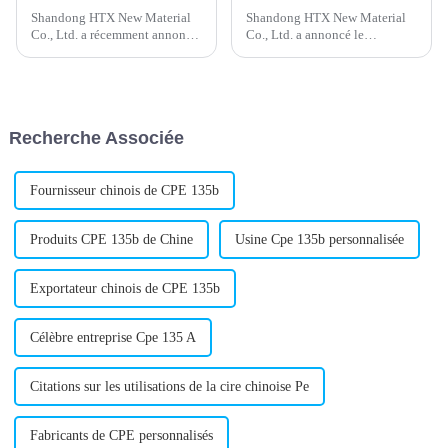
Shandong HTX New Material
Shandong HTX New Material
Co., Ltd. a récemment annoncé
Co., Ltd. a annoncé le
le lancement d'un nouveau
lancement d'un nouveau
stabilisant composé au plomb
lubrifiant externe pour PVC,
pour l'industrie du plastique.
conçu pour améliorer les
Ce nouveau produit offrira une
performances des produits en
meilleure stabilité thermique et
PVC. Ce lubrifiant est conçu
Recherche Associée
chromatique.
pour améliorer l'extrusion...
Fournisseur chinois de CPE 135b
Produits CPE 135b de Chine
Usine Cpe 135b personnalisée
Exportateur chinois de CPE 135b
Célèbre entreprise Cpe 135 A
Citations sur les utilisations de la cire chinoise Pe
Fabricants de CPE personnalisés