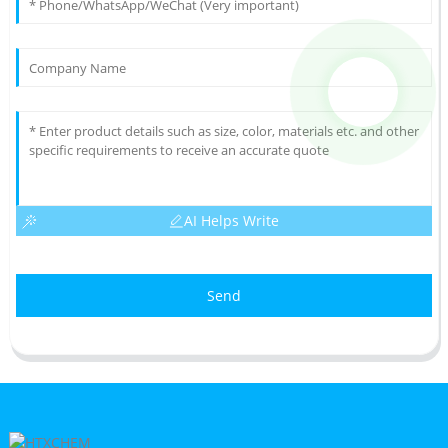
AI Helps Write
Send