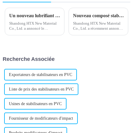
Un nouveau lubrifiant externe en PVC améliore les performances du produit
Nouveau composé stabilisant au plomb développé pour des produits améliorés
Shandong HTX New Material
Shandong HTX New Material
Co., Ltd. a annoncé le
Co., Ltd. a récemment annoncé
lancement d'un nouveau
le développement d'un
lubrifiant externe pour PVC.
nouveau stabilisant composé
L'entreprise, reconnue pour son
de plomb. Ce stabilisant
expertise dans la fourniture de
composé de plomb est conçu
matériaux de haute qualité
pour améliorer la résistance à la
Recherche Associée
pour divers secteurs, vise à…
chaleur et la stabilité…
Exportateurs de stabilisateurs en PVC
Liste de prix des stabilisateurs en PVC
Usines de stabilisateurs en PVC
Fournisseur de modificateurs d'impact
Produits modificateurs d'impact