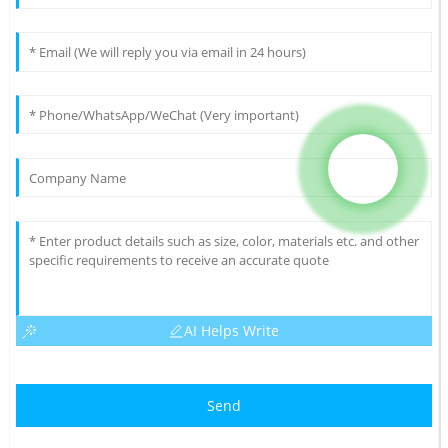
AI Helps Write
Send