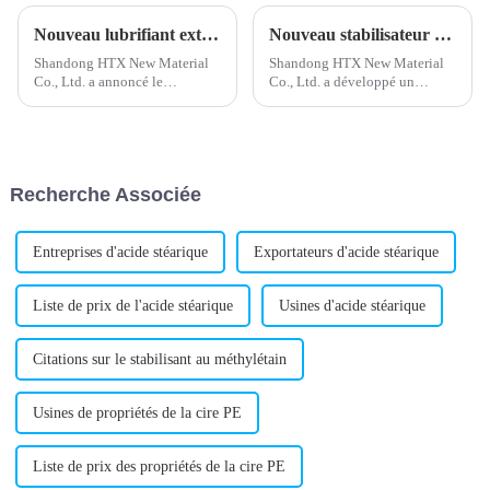
Nouveau lubrifiant externe en PVC développé pour des performances améliorées
Nouveau stabilisateur de plomb composé développé pour des performances améliorées
Shandong HTX New Material
Shandong HTX New Material
Co., Ltd. a annoncé le
Co., Ltd. a développé un
lancement d'un nouveau
nouveau stabilisant composé
lubrifiant externe pour PVC,
de plomb, appelé à
conçu pour améliorer les
révolutionner l'industrie des
performances des produits en
matériaux. La technologie de
PVC. Ce lubrifiant est conçu
pointe de l'entreprise a permis
Recherche Associée
pour améliorer l'extrusion...
de mettre au point la formule…
Entreprises d'acide stéarique
Exportateurs d'acide stéarique
Liste de prix de l'acide stéarique
Usines d'acide stéarique
Citations sur le stabilisant au méthylétain
Usines de propriétés de la cire PE
Liste de prix des propriétés de la cire PE