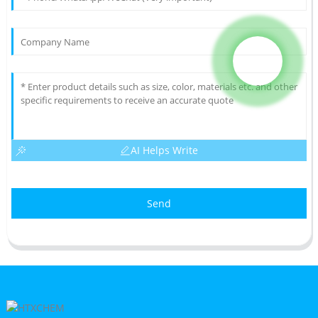
AI Helps Write
Send