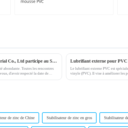
PVC
Une fin réussie ! Shandong HTX New Material Co., Ltd participe au Salon international de l'emballage plastique du Nigeria !
été abondante. Toutes les rencontres
Le lubrifiant externe PVC est spécia
vous, d'avoir respecté la date de
vinyle (PVC). Il vise à améliorer les 
produits en PVC. En tant qu'additif clé
ateur de zinc de Chine
Stabilisateur de zinc en gros
Stabilisateur d