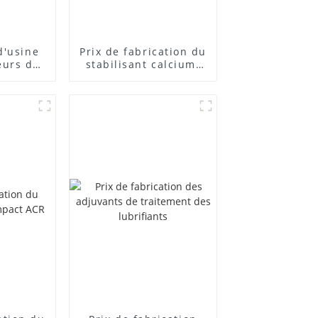
d'usine
Prix ​​de fabrication du
eurs de
stabilisant calcium-
posés
zinc