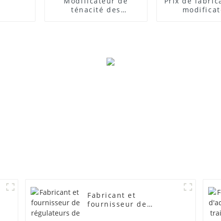
Modificateur de
Prix ​​de fabri
ténacité des
modifica
composites PVC
d'impact
Fabricant et
fournisseur de
régulateurs de mousse