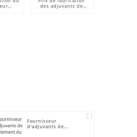
cation du
Prix ​​de fabrication
teur
des adjuvants de
 ACR
traitement des
lubrifiants
Fournisseur
d'adjuvants de
traitement du PVC