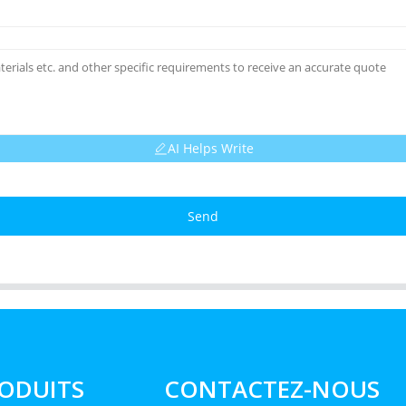
AI Helps Write
Send
ODUITS
CONTACTEZ-NOUS