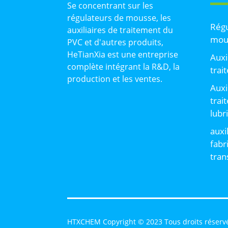
Se concentrant sur les
régulateurs de mousse, les
Régu
auxiliaires de traitement du
mou
PVC et d'autres produits,
HeTianXia est une entreprise
Auxi
complète intégrant la R&D, la
trai
production et les ventes.
Auxi
trai
lubr
auxi
fabr
tran
HTXCHEM Copyright © 2023 Tous droits réserv