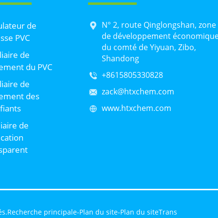
N° 2, route Qinglongshan, zone
lateur de
de développement économiqu
sse PVC
du comté de Yiyuan, Zibo,
liaire de
Shandong
tement du PVC
+8615805330828
liaire de
zack@htxchem.com
tement des
ifiants
www.htxchem.com
liaire de
ication
sparent
és.
Recherche principale
-
Plan du site
-
Plan du siteTrans