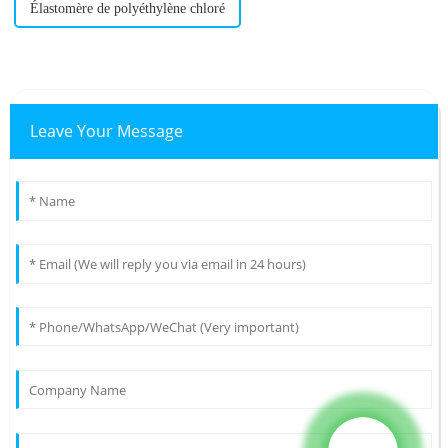
Élastomère de polyéthylène chloré
Leave Your Message