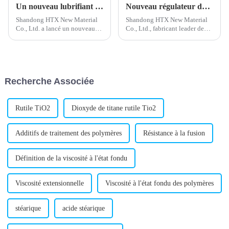
Un nouveau lubrifiant externe en PVC améliore les performances du produit
Nouveau régulateur de mousse PVC développé pour une production améliorée
Shandong HTX New Material
Shandong HTX New Material
Co., Ltd. a lancé un nouveau
Co., Ltd., fabricant leader de
lubrifiant externe pour PVC,
régulateurs de mousse PVC, a
conçu pour améliorer le
annoncé une avancée
traitement et les performances
significative dans le
des produits en polychlorure de
développement d'une nouvelle
vinyle (PVC). Ce lubrifiant est
génération de régulateurs de
Recherche Associée
destiné à…
mousse.
Rutile TiO2
Dioxyde de titane rutile Tio2
Additifs de traitement des polymères
Résistance à la fusion
Définition de la viscosité à l'état fondu
Viscosité extensionnelle
Viscosité à l'état fondu des polymères
stéarique
acide stéarique