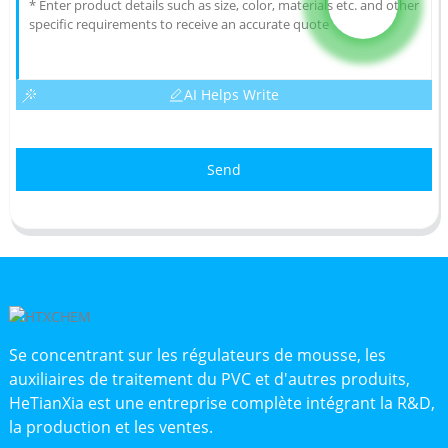
AI Helps Write
Send
Se concentrant sur les régulateurs de mousse, les
auxiliaires de traitement du PVC et d'autres produits,
HeTianXia est une entreprise complète intégrant la R&D,
la production et les ventes.