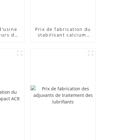
d'usine
Prix ​​de fabrication du
eurs de
stabilisant calcium-
posés
zinc