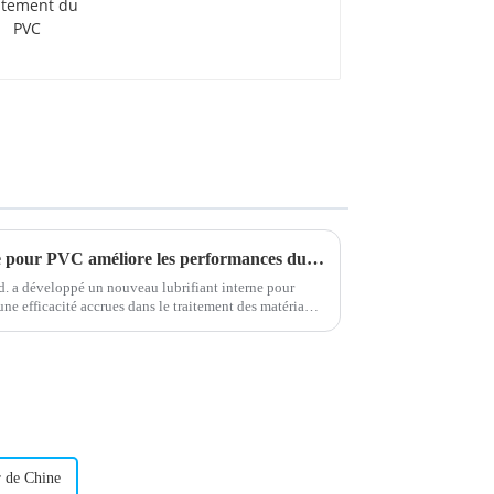
traitement du PVC
Un nouveau lubrifiant interne pour PVC améliore les performances du matériau
 a développé un nouveau lubrifiant interne pour
ne efficacité accrues dans le traitement des matériaux
veloppement de l'entreprise…
r de Chine