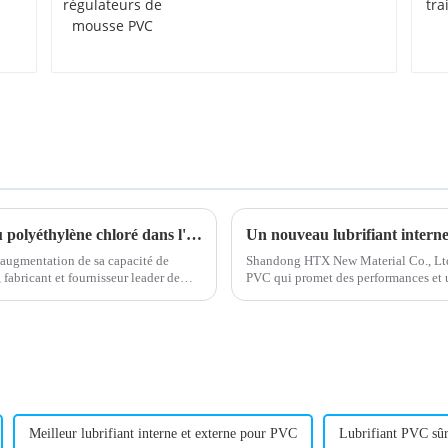
régulateurs de mousse
PVC
Une nouvelle étude démontre le potentiel du polyéthylène chloré dans l'industrie du plastique
augmentation de sa capacité de
Shandong HTX New Material Co., Ltd.
fabricant et fournisseur leader de
PVC qui promet des performances et u
PVC. Les travaux de recherche et dé
Meilleur lubrifiant interne et externe pour PVC
Lubrifiant PVC sû