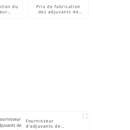
cation du
Prix ​​de fabrication
teur
des adjuvants de
 ACR
traitement des
lubrifiants
Fournisseur
d'adjuvants de