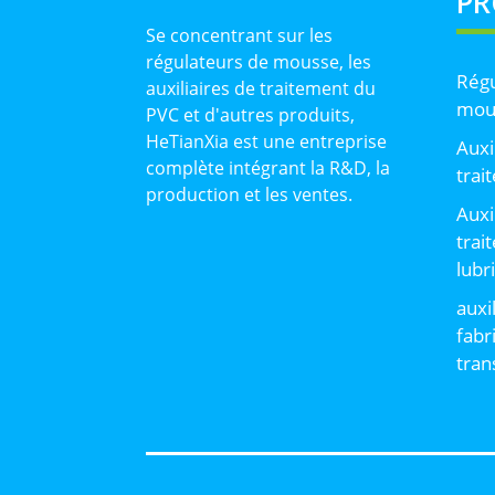
PR
Se concentrant sur les
régulateurs de mousse, les
Régu
auxiliaires de traitement du
mou
PVC et d'autres produits,
HeTianXia est une entreprise
Auxi
complète intégrant la R&D, la
trai
production et les ventes.
Auxi
trai
lubr
auxi
fabr
tran