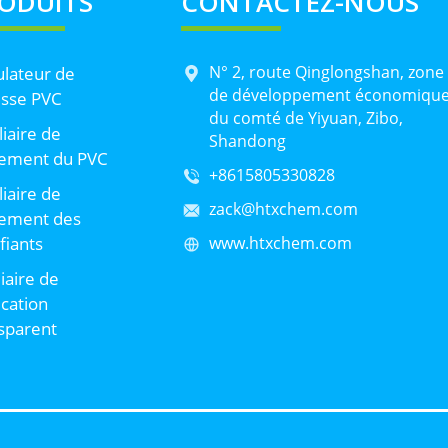
ODUITS
CONTACTEZ-NOUS
N° 2, route Qinglongshan, zone
lateur de
de développement économiqu
sse PVC
du comté de Yiyuan, Zibo,
liaire de
Shandong
tement du PVC
+8615805330828
liaire de
zack@htxchem.com
tement des
ifiants
www.htxchem.com
liaire de
ication
sparent