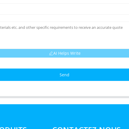
AI Helps Write
Send