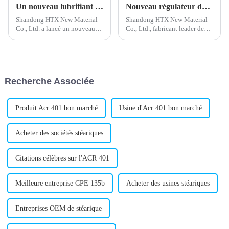
Un nouveau lubrifiant externe en PVC améliore les performances du produit
Nouveau régulateur de mousse PVC développé pour une production améliorée
Shandong HTX New Material
Shandong HTX New Material
Co., Ltd. a lancé un nouveau
Co., Ltd., fabricant leader de
lubrifiant externe pour PVC,
régulateurs de mousse PVC, a
conçu pour améliorer le
annoncé une avancée
traitement et les performances
significative dans le
des produits en polychlorure de
développement d'une nouvelle
vinyle (PVC). Ce lubrifiant est
génération de régulateurs de
Recherche Associée
destiné à…
mousse.
Produit Acr 401 bon marché
Usine d'Acr 401 bon marché
Acheter des sociétés stéariques
Citations célèbres sur l'ACR 401
Meilleure entreprise CPE 135b
Acheter des usines stéariques
Entreprises OEM de stéarique