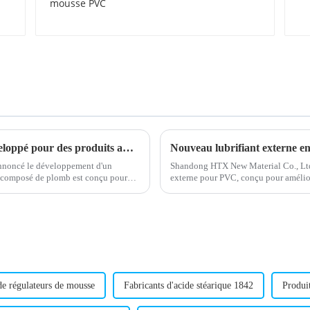
PVC
Nouveau composé stabilisant au plomb développé pour des produits améliorés
nnoncé le développement d'un
Shandong HTX New Material Co., Ltd.
t composé de plomb est conçu pour
externe pour PVC, conçu pour amélio
lubrifiant est conçu pour améliorer l'e
de régulateurs de mousse
Fabricants d'acide stéarique 1842
Produit