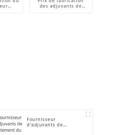
cation du
Prix ​​de fabrication
teur
des adjuvants de
 ACR
traitement des
lubrifiants
Fournisseur
d'adjuvants de
traitement du PVC