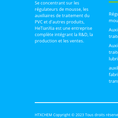
Se concentrant sur les
régulateurs de mousse, les
Régu
auxiliaires de traitement du
mou
PVC et d'autres produits,
HeTianXia est une entreprise
Auxi
complète intégrant la R&D, la
trai
production et les ventes.
Auxi
trai
lubr
auxi
fabr
tran
HTXCHEM Copyright © 2023 Tous droits réserv