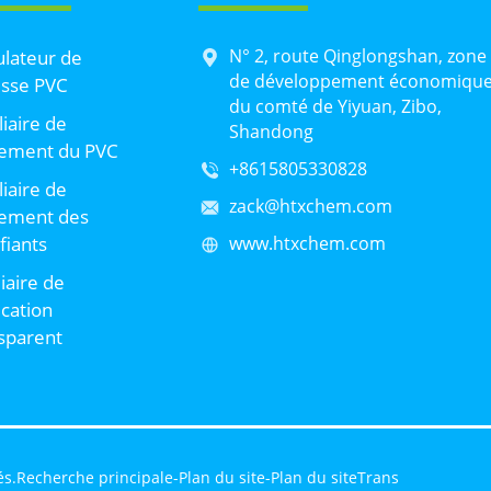
N° 2, route Qinglongshan, zone
lateur de
de développement économiqu
sse PVC
du comté de Yiyuan, Zibo,
liaire de
Shandong
tement du PVC
+8615805330828
liaire de
zack@htxchem.com
tement des
ifiants
www.htxchem.com
liaire de
ication
sparent
és.
Recherche principale
-
Plan du site
-
Plan du siteTrans