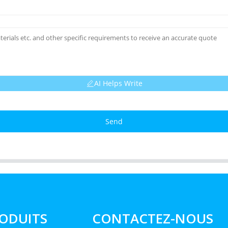
AI Helps Write
Send
ODUITS
CONTACTEZ-NOUS