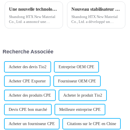
Une nouvelle technologie de stabilisateur de calcium et de zinc révolutionne les processus industriels
Nouveau stabilisateur de plomb composé développé pour des performances améliorées
Shandong HTX New Material
Shandong HTX New Material
Co., Ltd. a annoncé une
Co., Ltd. a développé un
avancée majeure dans le
nouveau stabilisant composé
développement d'un stabilisant
de plomb, appelé à
calcium-zinc destiné aux
révolutionner l'industrie des
applications PVC. L'entreprise,
matériaux. La technologie de
reconnue pour son expertise
pointe de l'entreprise a permis
Recherche Associée
dans la fabrication…
de mettre au point la formule…
Acheter des devis Tio2
Entreprise OEM CPE
Acheter CPE Exporter
Fournisseur OEM CPE
Acheter des produits CPE
Acheter le produit Tio2
Devis CPE bon marché
Meilleure entreprise CPE
Acheter un fournisseur CPE
Citations sur le CPE en Chine