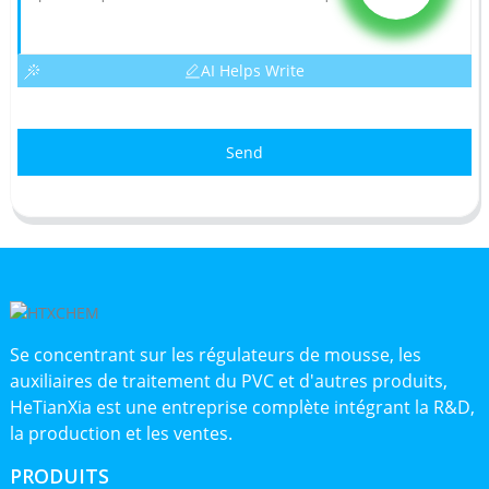
AI Helps Write
Send
Se concentrant sur les régulateurs de mousse, les
auxiliaires de traitement du PVC et d'autres produits,
HeTianXia est une entreprise complète intégrant la R&D,
la production et les ventes.
PRODUITS