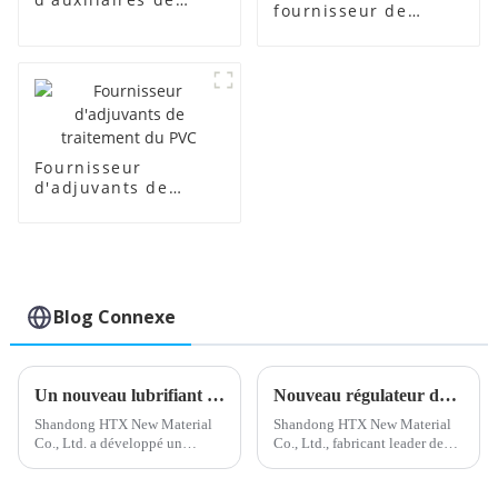
fournisseur de
fabrication
régulateurs de
transparents
mousse PVC
Fournisseur
d'adjuvants de
traitement du PVC
Blog Connexe
Un nouveau lubrifiant interne pour PVC améliore les performances du matériau
Nouveau régulateur de mousse PVC développé pour une production améliorée
Shandong HTX New Material
Shandong HTX New Material
Co., Ltd. a développé un
Co., Ltd., fabricant leader de
nouveau lubrifiant interne pour
régulateurs de mousse PVC, a
PVC qui promet des
annoncé une avancée