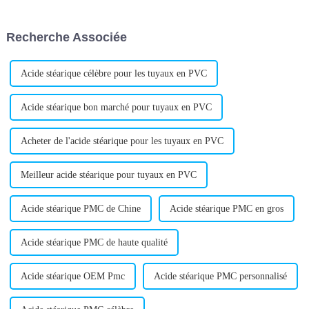
performances et une efficacité
significative dans le
accrues dans le traitement des
développement d'une nouvelle
matériaux PVC. Les travaux de
génération de régulateurs de
Recherche Associée
recherche et développement de
mousse.
l'entreprise…
Acide stéarique célèbre pour les tuyaux en PVC
Acide stéarique bon marché pour tuyaux en PVC
Acheter de l'acide stéarique pour les tuyaux en PVC
Meilleur acide stéarique pour tuyaux en PVC
Acide stéarique PMC de Chine
Acide stéarique PMC en gros
Acide stéarique PMC de haute qualité
Acide stéarique OEM Pmc
Acide stéarique PMC personnalisé