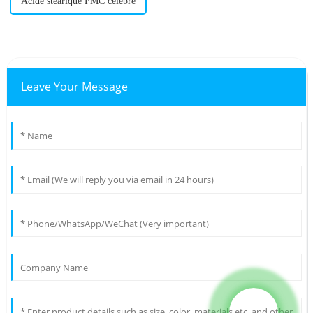
Acide stéarique PMC célèbre
Leave Your Message