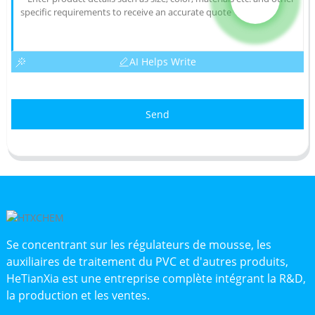
AI Helps Write
Send
Se concentrant sur les régulateurs de mousse, les
auxiliaires de traitement du PVC et d'autres produits,
HeTianXia est une entreprise complète intégrant la R&D,
la production et les ventes.