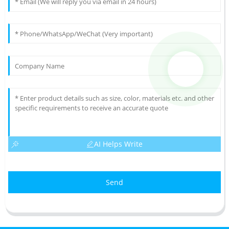
AI Helps Write
Send