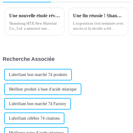
Une nouvelle étude révèle les avantages du polyéthylène chloré
Une fin réussie ! Shandong HTX New Material Co., Ltd participe au Salon international de l'emballage plastique du Nigeria !
Shandong HTX New Material
L'exposition s'est terminée avec
Co., Ltd. a annoncé une
succès et la récolte a été
avancée majeure dans la
abondante. Toutes les
production et le
rencontres ont été de dures
développement de
surprises. Merci d'avoir
polyéthylène chloré (CPE) aux
cheminé avec vous, d'avoir
performances et à la stabilité
respecté la date de retour et
Recherche Associée
améliorées. L'entreprise,
d'avoir continué d'avancer.
connue pour…
Lubrifiant bon marché 74 produits
Meilleur produit à base d'acide stéarique
Lubrifiant bon marché 74 Factory
Lubrifiant célèbre 74 citations
Meilleure usine d'acide stéarique