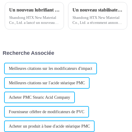
Un nouveau lubrifiant externe en PVC améliore les performances du produit
Un nouveau stabilisateur de plomb composé améliore les performances de la batterie
Shandong HTX New Material
Shandong HTX New Material
Co., Ltd. a lancé un nouveau
Co., Ltd. a récemment annoncé
lubrifiant externe pour PVC,
le développement et le
conçu pour améliorer le
lancement réussis d'un nouveau
traitement et les performances
stabilisant composé au plomb
des produits en polychlorure de
destiné au secteur de la
vinyle (PVC). Ce lubrifiant est
construction. Ce stabilisant au
Recherche Associée
destiné à…
plomb est conçu pour…
Meilleures citations sur les modificateurs d'impact
Meilleures citations sur l'acide stéarique PMC
Acheter PMC Stearic Acid Company
Fournisseur célèbre de modificateurs de PVC
Acheter un produit à base d'acide stéarique PMC