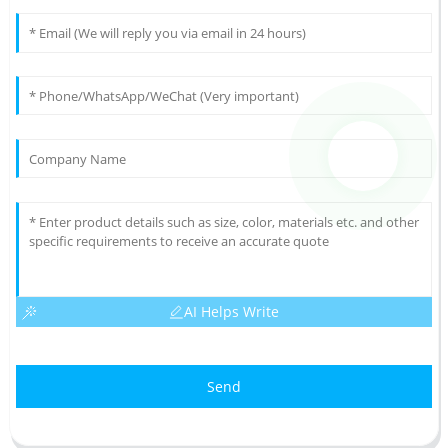
AI Helps Write
Send