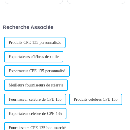
imposé comme un fabricant et
développement d'un nouveau
fournisseur leader d'adjuvants
stabilisant calcium-zinc destiné
de transformation du PVC.
à divers secteurs industriels. Ce
Basée à Shandong, en Chine,
stabilisant de pointe est conçu
l'entreprise est spécialisée dans
pour améliorer la résistance
Recherche Associée
la fourniture de produits de
thermique...
haute qualité...
Produits CPE 135 personnalisés
Exportateurs célèbres de rutile
Exportateur CPE 135 personnalisé
Meilleurs fournisseurs de stéarate
Fournisseur célèbre de CPE 135
Produits célèbres CPE 135
Exportateur célèbre de CPE 135
Fournisseurs CPE 135 bon marché