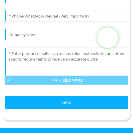
AI Helps Write
Send