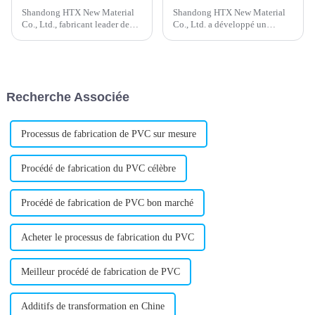
Shandong HTX New Material
Shandong HTX New Material
Co., Ltd., fabricant leader de
Co., Ltd. a développé un
régulateurs de mousse PVC, a
nouveau lubrifiant interne pour
annoncé une avancée
PVC qui promet des
significative dans le
performances et une efficacité
développement d'une nouvelle
accrues dans le traitement des
génération de régulateurs de
matériaux PVC. Les travaux de
Recherche Associée
mousse.
recherche et développement de
l'entreprise…
Processus de fabrication de PVC sur mesure
Procédé de fabrication du PVC célèbre
Procédé de fabrication de PVC bon marché
Acheter le processus de fabrication du PVC
Meilleur procédé de fabrication de PVC
Additifs de transformation en Chine