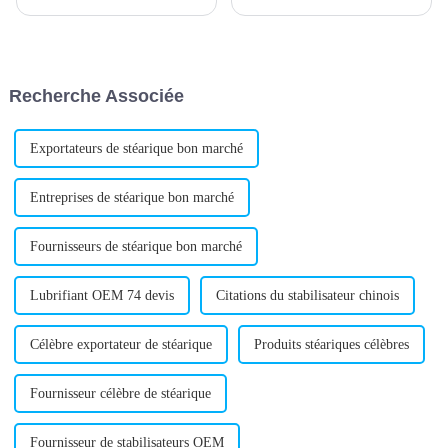
nouveau stabilisant composé
lancement d'un nouveau
de plomb, appelé à
lubrifiant externe pour PVC.
révolutionner l'industrie des
L'entreprise, reconnue pour son
matériaux. La technologie de
expertise dans la fourniture de
pointe de l'entreprise a permis
matériaux de haute qualité
Recherche Associée
de mettre au point la formule…
pour divers secteurs, vise à…
Exportateurs de stéarique bon marché
Entreprises de stéarique bon marché
Fournisseurs de stéarique bon marché
Lubrifiant OEM 74 devis
Citations du stabilisateur chinois
Célèbre exportateur de stéarique
Produits stéariques célèbres
Fournisseur célèbre de stéarique
Fournisseur de stabilisateurs OEM