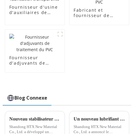
Fournisseur d'usine
Fabricant et
d'auxiliaires de
fournisseur de
fabrication
régulateurs de
transparents
mousse PVC
Fournisseur
d'adjuvants de
traitement du PVC
Blog Connexe
Nouveau stabilisateur de plomb composé développé pour des performances améliorées
Un nouveau lubrifiant externe en PVC améliore les performances du produit
Shandong HTX New Material
Shandong HTX New Material
Co., Ltd. a développé un
Co., Ltd. a annoncé le