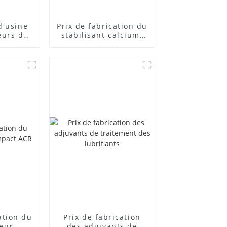
d'usine
Prix ​​de fabrication du
eurs de
stabilisant calcium-
posés
zinc
cation du
Prix ​​de fabrication
teur
des adjuvants de