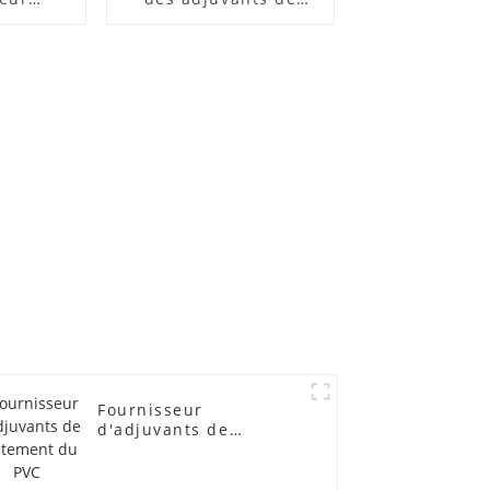
 ACR
traitement des
lubrifiants
Fournisseur
d'adjuvants de
traitement du PVC