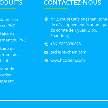
ODUITS
CONTACTEZ-NOUS
N° 2, route Qinglongshan, zone
lateur de
de développement économiqu
sse PVC
du comté de Yiyuan, Zibo,
liaire de
Shandong
tement du PVC
+8615805330828
liaire de
zack@htxchem.com
tement des
ifiants
www.htxchem.com
liaire de
ication
sparent