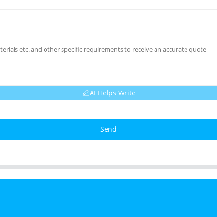
AI Helps Write
Send