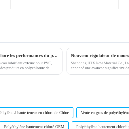
Un nouveau lubrifiant externe en PVC améliore les performances du produit
eau lubrifiant externe pour PVC,
Shandong HTX New Material Co., Ltd.
 des produits en polychlorure de
annoncé une avancée significative d
régulateurs de mousse.
éthylène à haute teneur en chlore de Chine
Vente en gros de polyéthylène
Polyéthylène hautement chloré OEM
Polyéthylène hautement chloré p