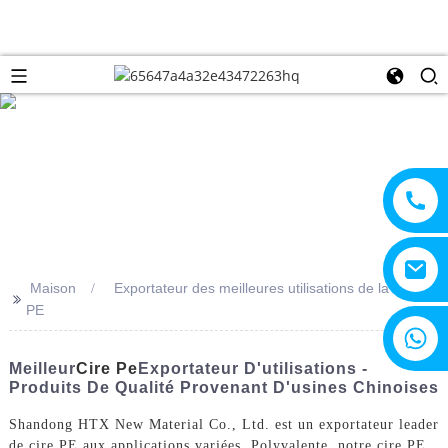
Maison
Exportateur des meilleures utilisations de la cire
>>
PE
+8615805330828
Meilleur
Cire Pe
Exportateur D'utilisations -
Produits De Qualité Provenant D'usines Chinoises
Shandong HTX New Material Co., Ltd. est un exportateur leader
de cire PE aux applications variées. Polyvalente, notre cire PE