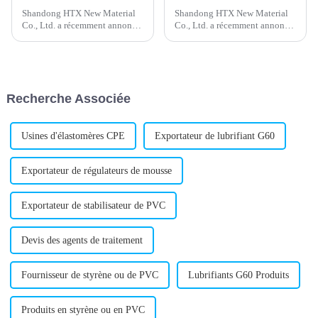
Shandong HTX New Material
Shandong HTX New Material
Co., Ltd. a récemment annoncé
Co., Ltd. a récemment annoncé
le lancement d'un nouveau
le lancement d'un nouveau
stabilisant calcium-zinc.
produit dans sa gamme de
L'entreprise, reconnue pour ses
matériaux : le polyéthylène
solutions innovantes dans
chloré. Ce nouvel ajout devrait
l'industrie chimique et des
enrichir sa gamme de produits.
Recherche Associée
matériaux, a...
Usines d'élastomères CPE
Exportateur de lubrifiant G60
Exportateur de régulateurs de mousse
Exportateur de stabilisateur de PVC
Devis des agents de traitement
Fournisseur de styrène ou de PVC
Lubrifiants G60 Produits
Produits en styrène ou en PVC