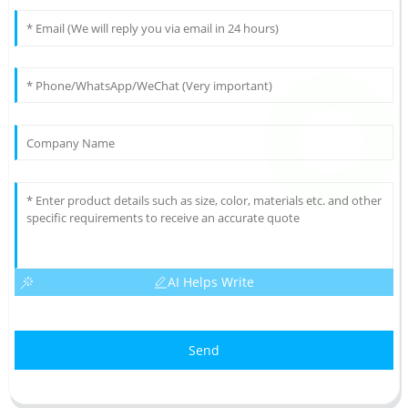
AI Helps Write
Send