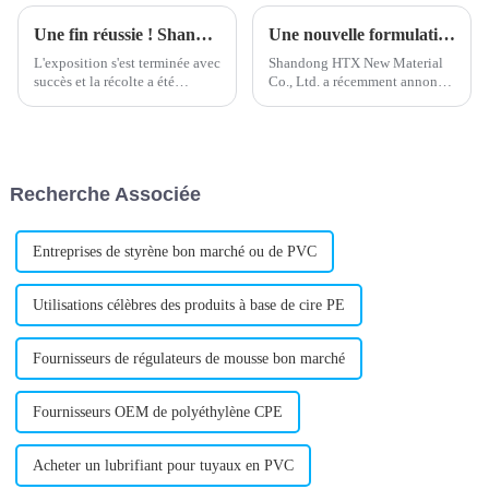
Une fin réussie ! Shandong HTX New Material Co., Ltd participe au Salon international de l'emballage plastique du Nigeria !
Une nouvelle formulation de stabilisant calcium-zinc améliore la stabilité du produit
L'exposition s'est terminée avec
Shandong HTX New Material
succès et la récolte a été
Co., Ltd. a récemment annoncé
abondante. Toutes les
le lancement d'un nouveau
rencontres ont été de dures
stabilisant calcium-zinc.
surprises. Merci d'avoir
Spécialisée dans la production
cheminé avec vous, d'avoir
d'additifs plastiques de haute
respecté la date de retour et
qualité, l'entreprise propose ce
Recherche Associée
d'avoir continué d'avancer.
nouveau produit.
Entreprises de styrène bon marché ou de PVC
Utilisations célèbres des produits à base de cire PE
Fournisseurs de régulateurs de mousse bon marché
Fournisseurs OEM de polyéthylène CPE
Acheter un lubrifiant pour tuyaux en PVC